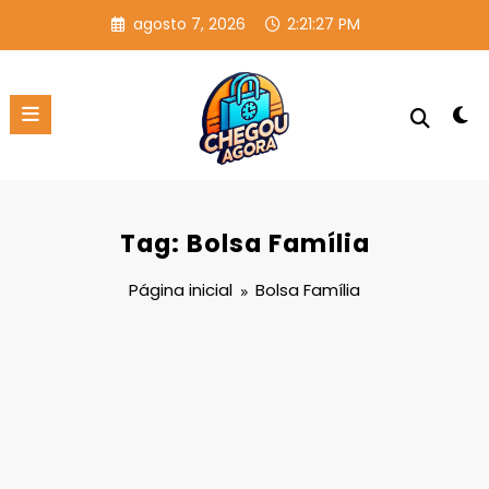
Pular
agosto 7, 2026
2:21:28 PM
para
o
conteúdo
Tag: Bolsa Família
Página inicial
Bolsa Família