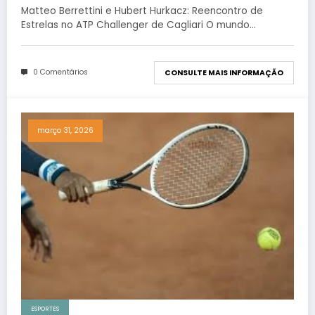
Cagliari
Matteo Berrettini e Hubert Hurkacz: Reencontro de
Estrelas no ATP Challenger de Cagliari O mundo…
0 Comentários
CONSULTE MAIS INFORMAÇÃO
março 31, 2026
ESPORTES