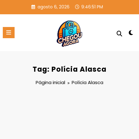
Pular
agosto 6, 2026
9:46:51 PM
para
o
conteúdo
Tag: Polícia Alasca
Página inicial
Polícia Alasca