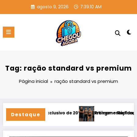
Pular
agosto 9, 2026
7:39:10 AM
para
o
conteúdo
Tag: ração standard vs premium
Página inicial
ração standard vs premium
emium 2026)
 com Desconto Exclusivo de 20% na Hostinger – Rápida, Segu
Treinamento Funcional
Destaque