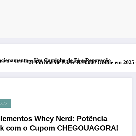
mento – Um Caminho de Fé e Renovação
21 Formas de Fazer R$3.000 Online em 2025 – Guia 
GOS
lementos Whey Nerd: Potência
k com o Cupom CHEGOUAGORA!