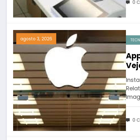
0 C
agosto 3, 2026
TECN
App
Vej
sob
Inst
Rela
Imag
0 C