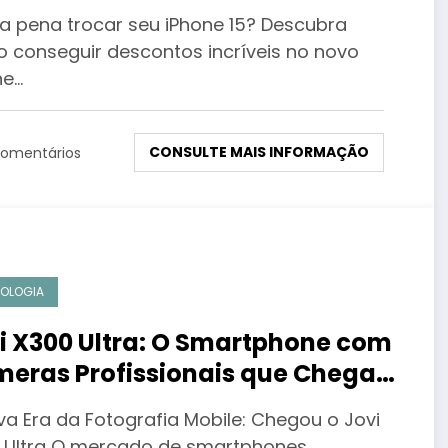
contos incríveis no novo iPhone
 a pena trocar seu iPhone 15? Descubra
!
 conseguir descontos incríveis no novo
ne…
CONSULTE MAIS INFORMAÇÃO
omentários
OLOGIA
i X300 Ultra: O Smartphone com
eras Profissionais que Chega
Brasil
va Era da Fotografia Mobile: Chegou o Jovi
 Ultra O mercado de smartphones…