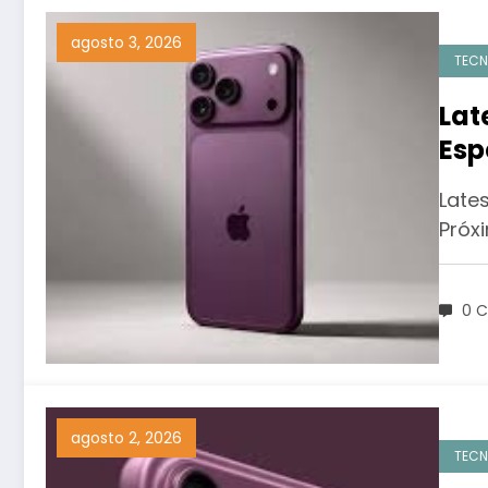
agosto 3, 2026
TECN
Lat
Esp
da 
Late
Próx
0 C
agosto 2, 2026
TECN