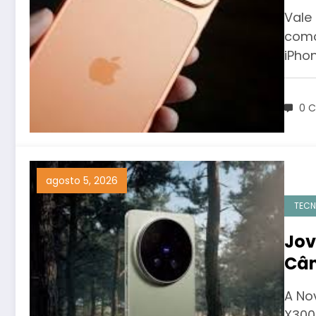
des
Vale
Pro
como
iPho
0 C
agosto 5, 2026
TECN
Jov
Câm
ao 
A No
X300