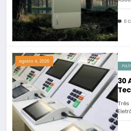
0 C
agosto 4, 2026
POLÍ
30 
Tec
Vot
Três
Elet