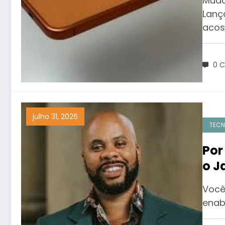
Muda
Lanç
aco
0 C
julho 31, 2026
TECN
Por
o J
AdB
Você
enab