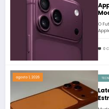
App
Mod
Pró
O Fu
Appl
0 C
agosto 1, 2026
TECN
Lat
Est
Dob