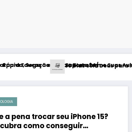
rte 24/7!
Transforme Suas Aulas em 2025
21 For
ias com Deus para Restaurar Seu Relacioname
OLOGIA
e a pena trocar seu iPhone 15?
cubra como conseguir