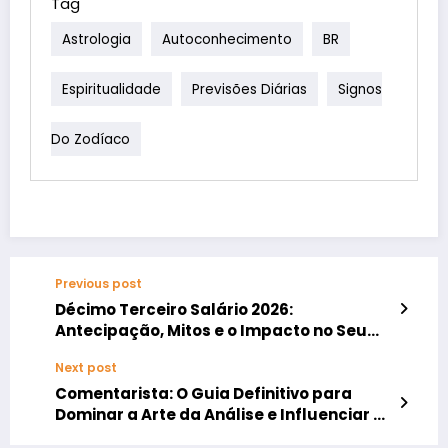
ajuste. Sob a influência
Tag
tendências…
da Lua Minguante, o
Astrologia
Autoconhecimento
BR
momento é ideal para
encerrar ciclos, limpar
mal-entendidos e
Espiritualidade
Previsões Diárias
Signos
reorganizar a casa —
tanto a física…
Do Zodíaco
Previous post
Décimo Terceiro Salário 2026:
Antecipação, Mitos e o Impacto no Seu
Bolso
Next post
Comentarista: O Guia Definitivo para
Dominar a Arte da Análise e Influenciar o
Público