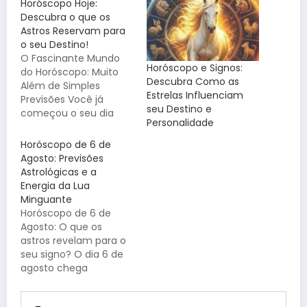
Horóscopo Hoje:
Descubra o que os
Astros Reservam para
o seu Destino!
O Fascinante Mundo
Horóscopo e Signos:
do Horóscopo: Muito
Descubra Como as
Além de Simples
Estrelas Influenciam
Previsões Você já
seu Destino e
começou o seu dia
Personalidade
conferindo o seu
horóscopo? Para
Horóscopo de 6 de
muitos, essa prática é
Agosto: Previsões
um ritual matinal
Astrológicas e a
indispensável; para
Energia da Lua
outros, uma
Minguante
curiosidade passageira.
Horóscopo de 6 de
Mas,
Agosto: O que os
independentemente
astros revelam para o
da crença, a astrologia
seu signo? O dia 6 de
exerce um fascínio
agosto chega
milenar sobre a
carregado de energias
humanidade,
de introspecção e
prometendo revelar