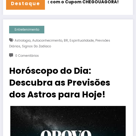
Como Escolher a Melhor Ração para seu
Destaque
Entretenimento
,
,
,
,
Astrologia
Autoconhecimento
BR
Espiritualidade
Previsões
,
Diárias
Signos Do Zodíaco
0 Comentários
Horóscopo do Dia:
Descubra as Previsões
dos Astros para Hoje!