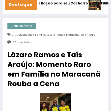
a Melhor Ração para seu Cachorro? Guia Completo e Dicas d
Fit&Furry é Boa? 
Destaque
Entretenimento
,
,
,
,
,
BR
Celebridades
Família
Lázaro Ramos
Maracanã
Taís Araujo
0 Comentários
Lázaro Ramos e Taís
Araújo: Momento Raro
em Família no Maracanã
Rouba a Cena