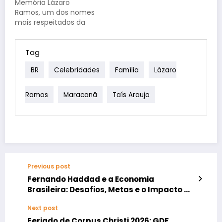
Memória Lázaro
fez parte dessa
um dos pilares da
Ramos, um dos nomes
história.…
grade de fim de
mais respeitados da
semana da TV Globo,
atuação brasileira,
pode ganhar…
carrega em sua
trajetória uma história
Tag
de superação e uma
BR
Celebridades
Família
Lázaro
profunda conexão
com suas raízes. Aos
47 anos, o ator, diretor,
Ramos
Maracanã
Taís Araujo
produtor e escritor
revisita sua infância e
a figura…
Previous post
Fernando Haddad e a Economia
Brasileira: Desafios, Metas e o Impacto da
Gestão Atual
Next post
Feriado de Corpus Christi 2026: GDF