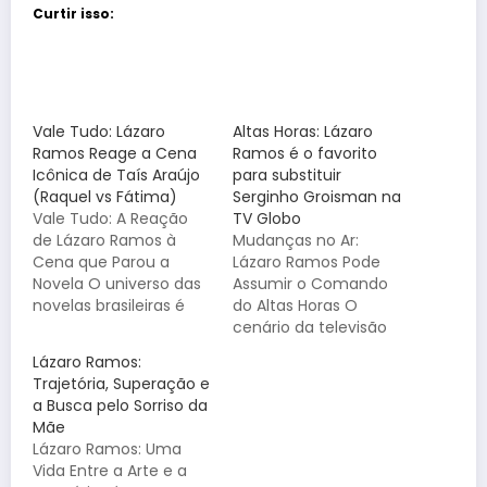
Curtir isso:
Vale Tudo: Lázaro
Altas Horas: Lázaro
Ramos Reage a Cena
Ramos é o favorito
Icônica de Taís Araújo
para substituir
(Raquel vs Fátima)
Serginho Groisman na
Vale Tudo: A Reação
TV Globo
de Lázaro Ramos à
Mudanças no Ar:
Cena que Parou a
Lázaro Ramos Pode
Novela O universo das
Assumir o Comando
novelas brasileiras é
do Altas Horas O
repleto de momentos
cenário da televisão
inesquecíveis, e a
brasileira pode estar
Lázaro Ramos:
reprise ou exibição de
prestes a passar por
Trajetória, Superação e
clássicos como Vale
uma de suas
a Busca pelo Sorriso da
Tudo sempre rende
mudanças mais
Mãe
fortes emoções, não
emblemáticas nos
Lázaro Ramos: Uma
só para o público, mas
últimos anos. O
Vida Entre a Arte e a
também para quem
programa Altas Horas,