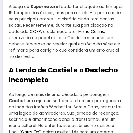
A saga de
Supernatural
pode ter chegado ao fim após
15 temporadas épicas, mas para os fãs – e para um de
seus principais atores – a história ainda tem pontas
soltas. Recentemente, durante sua participação na
badalada
CCXP
, o aclamado ator
Misha Collins
,
eternizado no papel do anjo Castiel, reacendeu um
debate fervoroso ao revelar qual episódio da série ele
refilmaria para corrigir o que considera um erro crucial
no desfecho.
A Lenda de Castiel e o Desfecho
Incompleto
Ao longo de mais de uma década, o personagem
Castiel
, um anjo que se tornou o terceiro protagonista
ao lado dos irmãos Winchester, Sam e Dean, conquistou
uma legião de admiradores. Sua jornada de redenção,
sacrifício e amor incondicional o transformou em um
ícone cultural. No entanto, sua ausência no episódio
final, “
Carry On
”, deixou muitos fãs com um amargo