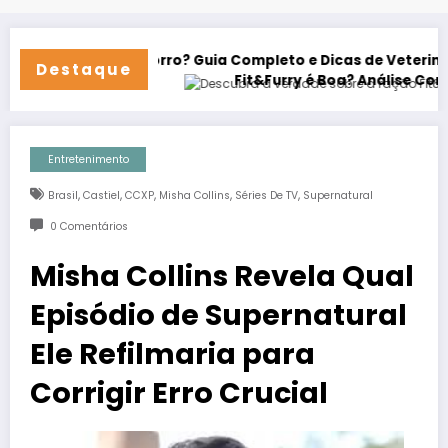
u Cachorro? Guia Completo e Dicas de Veterinário
Destaque
Fit&Furry é Boa? Análise Completa + Amos
Entretenimento
,
,
,
,
,
Brasil
Castiel
CCXP
Misha Collins
Séries De TV
Supernatural
0 Comentários
Misha Collins Revela Qual
Episódio de Supernatural
Ele Refilmaria para
Corrigir Erro Crucial