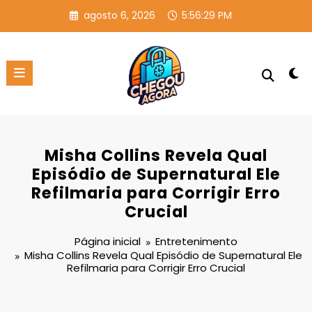
Pular
agosto 6, 2026
5:56:29 PM
para
o
conteúdo
Misha Collins Revela Qual
Episódio de Supernatural Ele
Refilmaria para Corrigir Erro
Crucial
Página inicial
Entretenimento
Misha Collins Revela Qual Episódio de Supernatural Ele
Refilmaria para Corrigir Erro Crucial