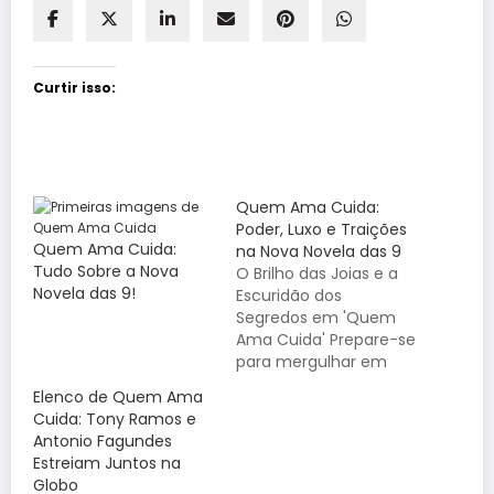
Curtir isso:
Quem Ama Cuida:
Poder, Luxo e Traições
Quem Ama Cuida:
na Nova Novela das 9
Tudo Sobre a Nova
O Brilho das Joias e a
Novela das 9!
Escuridão dos
Segredos em 'Quem
Ama Cuida' Prepare-se
para mergulhar em
um universo onde o
Elenco de Quem Ama
luxo é apenas a
Cuida: Tony Ramos e
fachada para conflitos
Antonio Fagundes
profundos e disputas
Estreiam Juntos na
implacáveis. A nova
Globo
novela das 9, Quem