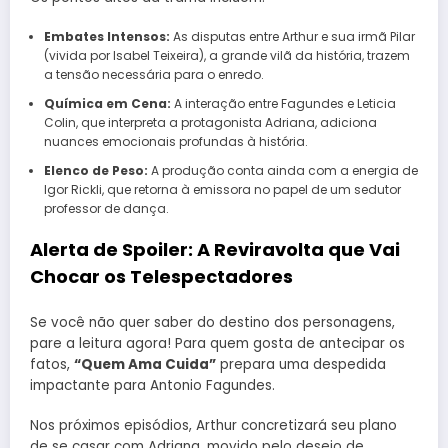
Embates Intensos:
As disputas entre Arthur e sua irmã Pilar
(vivida por Isabel Teixeira), a grande vilã da história, trazem
a tensão necessária para o enredo.
Química em Cena:
A interação entre Fagundes e Leticia
Colin, que interpreta a protagonista Adriana, adiciona
nuances emocionais profundas à história.
Elenco de Peso:
A produção conta ainda com a energia de
Igor Rickli, que retorna à emissora no papel de um sedutor
professor de dança.
Alerta de Spoiler: A Reviravolta que Vai
Chocar os Telespectadores
Se você não quer saber do destino dos personagens,
pare a leitura agora! Para quem gosta de antecipar os
fatos,
“Quem Ama Cuida”
prepara uma despedida
impactante para Antonio Fagundes.
Nos próximos episódios, Arthur concretizará seu plano
de se casar com Adriana, movido pelo desejo de