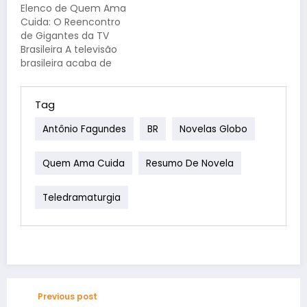
Elenco de Quem Ama
Ama Cuida, promete
Cuida: O Reencontro
prender o público com
de Gigantes da TV
uma trama centrada
Brasileira A televisão
na Joalheria…
brasileira acaba de
ganhar um reforço de
peso no horário nobre.
A nova novela das
Tag
nove da TV Globo,
Antônio Fagundes
BR
Novelas Globo
Quem Ama Cuida,
estreou trazendo não
apenas uma trama
Quem Ama Cuida
Resumo De Novela
envolvente, mas a
volta de dois dos
Teledramaturgia
maiores…
Previous post