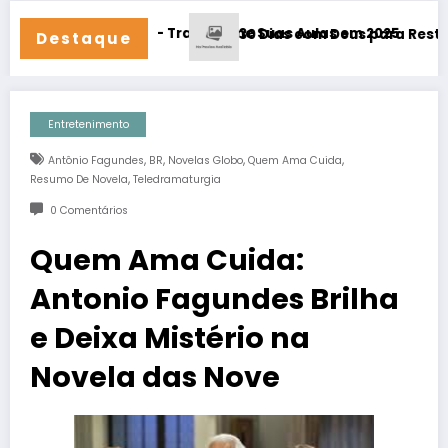
e 24/7!
ísica – Transforme Suas Aulas em 2025
30 Dias com Deus para Restaurar Seu Rel
Destaque
Entretenimento
,
,
,
,
Antônio Fagundes
BR
Novelas Globo
Quem Ama Cuida
,
Resumo De Novela
Teledramaturgia
0 Comentários
Quem Ama Cuida:
Antonio Fagundes Brilha
e Deixa Mistério na
Novela das Nove