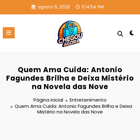
Pular
agosto 6, 2026
5:14:54 PM
para
o
conteúdo
Quem Ama Cuida: Antonio
Fagundes Brilha e Deixa Mistério
na Novela das Nove
Página inicial
Entretenimento
Quem Ama Cuida: Antonio Fagundes Brilha e Deixa
Mistério na Novela das Nove