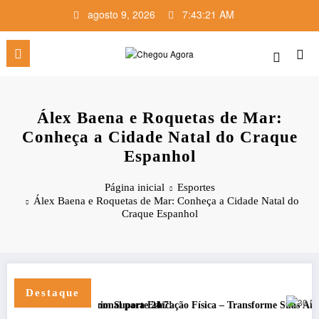
Pular
agosto 9, 2026
7:43:22 AM
para
o
conteúdo
Álex Baena e Roquetas de Mar:
Conheça a Cidade Natal do Craque
Espanhol
Página inicial
Esportes
Álex Baena e Roquetas de Mar: Conheça a Cidade Natal do
Craque Espanhol
Destaque
30 Dias co
Segura e com Suporte 24/7!
ento Funcional para Educação Física – Transforme Suas Aulas em 2025