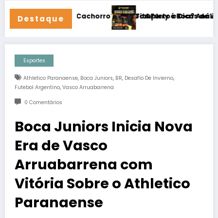
a seu Cachorro? Guia Completo e Dicas de Veterinário
Fit&Furry é Boa? Análise Completa + 
Destaque
Esportes
,
,
,
,
Athletico Paranaense
Boca Juniors
BR
Desafío De Invierno
,
Futebol Argentino
Vasco Arruabarrena
0 Comentários
Boca Juniors Inicia Nova
Era de Vasco
Arruabarrena com
Vitória Sobre o Athletico
Paranaense