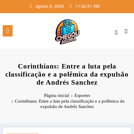
Pular
agosto 9, 2026
11:42:52 AM
para
o
conteúdo
Corinthians: Entre a luta pela
classificação e a polêmica da expulsão
de Andrés Sanchez
Página inicial
Esportes
Corinthians: Entre a luta pela classificação e a polêmica da
expulsão de Andrés Sanchez