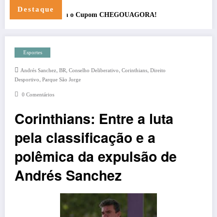
Como Escolher a Melhor Ração para seu Ca
Destaque
Esportes
,
,
,
,
Andrés Sanchez
BR
Conselho Deliberativo
Corinthians
Direito
,
Desportivo
Parque São Jorge
0 Comentários
Corinthians: Entre a luta
pela classificação e a
polêmica da expulsão de
Andrés Sanchez