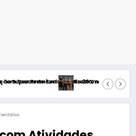
026)
ivo de 20% na Hostinger – Rápida, Segura e co
Treinamento Funcional para Educação Físi
entários
a com Atividades