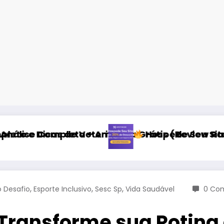
inário
Amostra Grátis (Review Ração Super Premium 2
Hospede Seu Site com Desconto Exclus
,
,
,
o Desafio
Esporte Inclusivo
Sesc Sp
Vida Saudável
0 Com
: Transforme sua Rotin