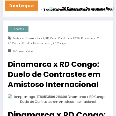
Destaque
30 Dias com Deus para Restaurar Se
porte 24/7!
ção Física – Transforme Suas Aulas em 2025
Esportes
,
,
,
Amistoso Internacional
BR
Copa Do Mundo 2026
Dinamarca X
,
,
RD Congo
Futebol Internacional
RD Congo
0 Comentários
Dinamarca x RD Congo:
Duelo de Contrastes em
Amistoso Internacional
Dinamarca x RD Congo: