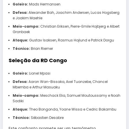
Goleiro:
Mads Hermansen
Defesa:
Alexander Bah, Joachim Andersen, Lucas Hogsberg
e Joakim Maehle
Meio-campo:
Christian Eriksen, Pierre-Emile Hojbjerg e Albert
Gronbaek
Ataque:
Gustav Isaksen, Rasmus Hojlund e Patrick Dorgu
Técnico:
Brian Riemer
Seleção da RD Congo
Goleiro:
Lionel Mpasi
Defesa:
Aaron Wan-Bissaka, Axel Tuanzebe, Chancel
Mbemba e Arthur Masuaku
Meio-campo:
Meschack Elia, Samuel Moutoussamy e Noah
Sadiki
Ataque:
Theo Bongonda, Yoane Wissa e Cedric Bakambu
Técnico:
Sébastien Desabre
Este confronto promete ser um termômetro