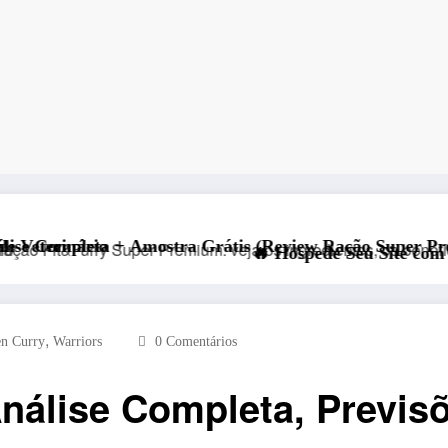
ostra Grátis (Review Ração Super Premium 2026)
🔥 Hospede Seu Site com Desconto Exclusivo 
,
en Curry
Warriors
0 Comentários
 Análise Completa, Previ