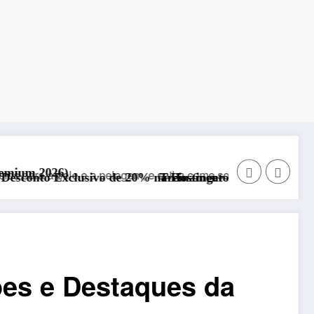
de 20% na Hostinger – Rápida, Segura e com Suporte 24/
Treinamento Funcional para Educação Física – 
sões e Destaques da