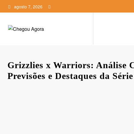
Pular
agosto 7, 2026
para
o
conteúdo
Grizzlies x Warriors: Análise 
Previsões e Destaques da Sér