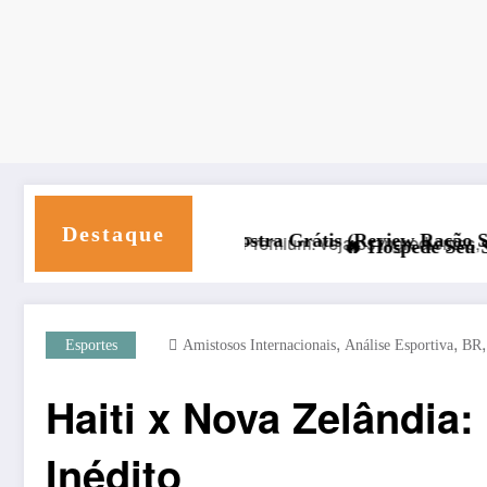
Destaque
io
ta + Amostra Grátis (Review Ração Super Premium 2026)
🔥 Hospede Seu Site com Desconto Ex
,
,
Esportes
Amistosos Internacionais
Análise Esportiva
BR
Haiti x Nova Zelândia:
Inédito