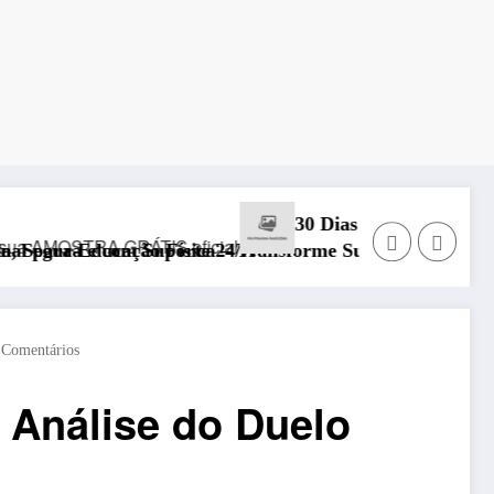
30 Dias com Deus para Restaurar Seu Rel
rte 24/7!
ísica – Transforme Suas Aulas em 2025
 Comentários
e Análise do Duelo