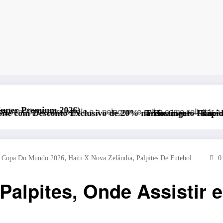
clusivo de 20% na Hostinger – Rápida, Segura e com Supo
Treinamento Funcional para Educação F
,
,
,
Copa Do Mundo 2026
Haiti X Nova Zelândia
Palpites De Futebol
0
 Palpites, Onde Assistir 