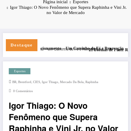
Página inicial
Esportes
Igor Thiago: O Novo Fenômeno que Supera Raphinha e Vini Jr.
no Valor de Mercado
Destaque
ar Seu Relacionamento – Um Caminho de Fé e Renovação
21 Formas de Fazer R$3.000 Online 
Esportes
,
,
,
,
,
BR
Brentford
CIES
Igor Thiago
Mercado Da Bola
Raphinha
0 Comentários
Igor Thiago: O Novo
Fenômeno que Supera
Raphinha e Vini Jr. no Valor