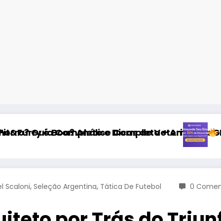
 e Dicas de Veterinário
álise Completa + Amostra Grátis (Review Raçã
Hospede Seu Site co
,
,
el Scaloni
Seleção Argentina
Tática De Futebol
0 Comen
uiteto por Trás do Triu