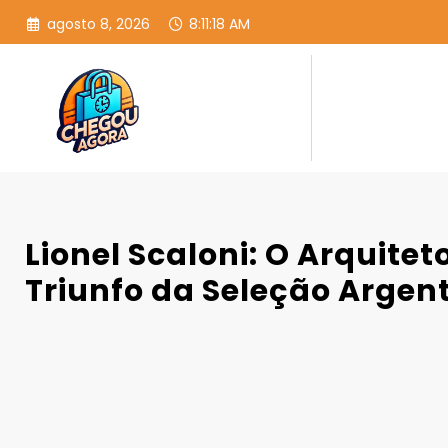
Pular
agosto 8, 2026
8:11:19 AM
para
o
conteúdo
Lionel Scaloni: O Arquitet
Triunfo da Seleção Argen