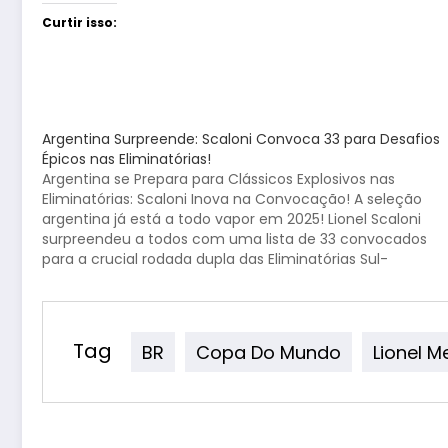
Curtir isso:
Argentina Surpreende: Scaloni Convoca 33 para Desafios
Épicos nas Eliminatórias!
Argentina se Prepara para Clássicos Explosivos nas
Eliminatórias: Scaloni Inova na Convocação! A seleção
argentina já está a todo vapor em 2025! Lionel Scaloni
surpreendeu a todos com uma lista de 33 convocados
para a crucial rodada dupla das Eliminatórias Sul-
Americanas. Os desafios? Nada menos que dois
clássicos continentais de…
Tag
BR
Copa Do Mundo
Lionel M