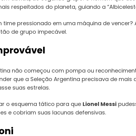
ais respeitados do planeta, guiando a “Albicelest
m time pressionado em uma máquina de vencer? 
stão de grupo impecável.
mprovável
entina não começou com pompa ou reconhecimento
tender que a Seleção Argentina precisava de mais 
sse suas estrelas.
tar o esquema tático para que
Lionel Messi
pudess
s e cobriam suas lacunas defensivas.
oni