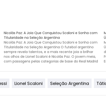
Nicolás Paz: A Joia Que Conquistou Scaloni e Sonha com
M
Titularidade na Seleção Argentina
Ú
Nicolás Paz: A Joia Que Conquistou Scaloni e Sonha com
M
Titularidade na Seleção Argentina O futebol argentino
Ú
sempre revela talentos, e a mais recente joia a brilhar
d
nos olhos de Lionel Scaloni é Nicolás Paz. O jovem meia,
F
com passagens pelas categorias de base do Real Madrid
E
e uma temporada…
j
essi
Lionel Scaloni
Seleção Argentina
Táti