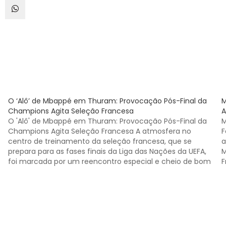
O ‘Alô’ de Mbappé em Thuram: Provocação Pós-Final da
M
Champions Agita Seleção Francesa
A
O 'Alô' de Mbappé em Thuram: Provocação Pós-Final da
M
Champions Agita Seleção Francesa A atmosfera no
F
centro de treinamento da seleção francesa, que se
a
prepara para as fases finais da Liga das Nações da UEFA,
M
foi marcada por um reencontro especial e cheio de bom
F
humor. Jogadores convocados pelo técnico…
m