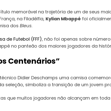
tulo memorável na trajetória de um de seus mai
ança, na Filadélfia,
Kylian Mbappé
foi oficialm
amisa dos
Bleus
.
a de Futebol (FFF)
, não foi apenas sobre númer
pé no panteão dos maiores jogadores da históri
os Centenários”
écnico Didier Deschamps uma camisa comemorat
 seleção, simboliza a transição de um jovem pro
tas que muitos jogadores não alcançam em toda a