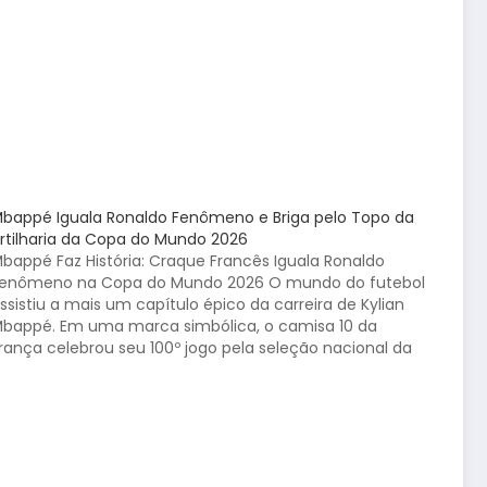
bappé Iguala Ronaldo Fenômeno e Briga pelo Topo da
rtilharia da Copa do Mundo 2026
bappé Faz História: Craque Francês Iguala Ronaldo
enômeno na Copa do Mundo 2026 O mundo do futebol
ssistiu a mais um capítulo épico da carreira de Kylian
bappé. Em uma marca simbólica, o camisa 10 da
rança celebrou seu 100º jogo pela seleção nacional da
elhor forma possível: balançando as…