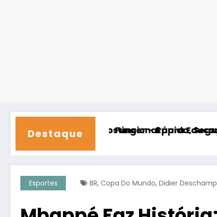
 Hostinger – Rápida, Segura e com Suporte 24/
to Funcional para Educação Física – Transfor
30 Dias com
Destaque
,
,
Esportes
BR
Copa Do Mundo
Didier Deschamp
Mbappé Faz História