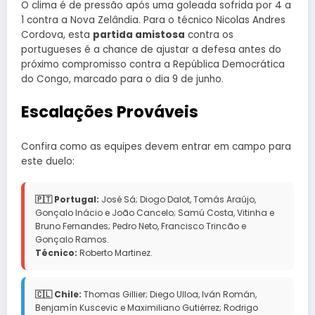
O clima é de pressão após uma goleada sofrida por 4 a
1 contra a Nova Zelândia. Para o técnico Nicolas Andres
Cordova, esta
partida amistosa
contra os
portugueses é a chance de ajustar a defesa antes do
próximo compromisso contra a República Democrática
do Congo, marcado para o dia 9 de junho.
Escalações Prováveis
Confira como as equipes devem entrar em campo para
este duelo:
🇵🇹 Portugal:
José Sá; Diogo Dalot, Tomás Araújo,
Gonçalo Inácio e João Cancelo; Samú Costa, Vitinha e
Bruno Fernandes; Pedro Neto, Francisco Trincão e
Gonçalo Ramos.
Técnico:
Roberto Martinez.
🇨🇱 Chile:
Thomas Gillier; Diego Ulloa, Iván Román,
Benjamín Kuscevic e Maximiliano Gutiérrez; Rodrigo