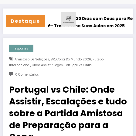
30 Dias com Deus para Restaurar Seu R
Destaque
rte 24/7!
o Física – Transforme Suas Aulas em 2025
Esportes
,
,
,
Amistoso De Seleções
BR
Copa Do Mundo 2026
Futebol
,
,
Internacional
Onde Assistir Jogos
Portugal Vs Chile
0 Comentários
Portugal vs Chile: Onde
Assistir, Escalações e tudo
sobre a Partida Amistosa
de Preparação para a