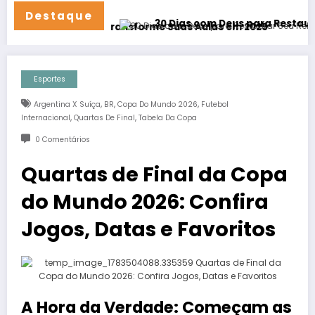
Destaque
30 Dias com Deus para Restaurar Seu Rel
 24/7!
ísica – Transforme Suas Aulas em 2025
Esportes
,
,
,
Argentina X Suíça
BR
Copa Do Mundo 2026
Futebol
,
,
Internacional
Quartas De Final
Tabela Da Copa
0 Comentários
Quartas de Final da Copa
do Mundo 2026: Confira
Jogos, Datas e Favoritos
A Hora da Verdade: Começam as