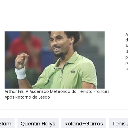
A
d
A
d
p
p
c
p
Arthur Fils: A Ascensão Meteórica do Tenista Francês
Após Retorno de Lesão
Slam
Quentin Halys
Roland-Garros
Tênis