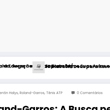
orte 24/7!
Transforme Suas Aulas em 2025
21 For
Dias com Deus para Restaurar Seu Relacionam
,
,
ntin Halys
Roland-Garros
Tênis ATP
0 Comentários
land-Garros: A Busca p