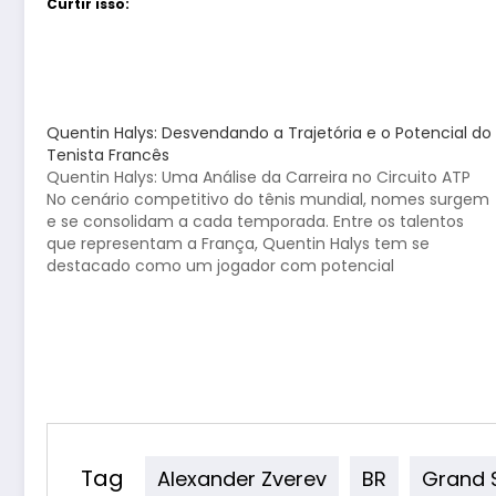
Curtir isso:
Quentin Halys: Desvendando a Trajetória e o Potencial do
Tenista Francês
Quentin Halys: Uma Análise da Carreira no Circuito ATP
No cenário competitivo do tênis mundial, nomes surgem
e se consolidam a cada temporada. Entre os talentos
que representam a França, Quentin Halys tem se
destacado como um jogador com potencial
significativo. Nascido em Bondy, Halys tem trilhado seu
caminho no…
Tag
Alexander Zverev
BR
Grand 