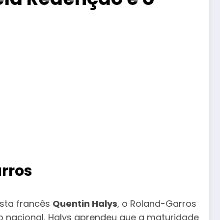
rros
ista francês
Quentin Halys
, o Roland-Garros
são nacional, Halys aprendeu que a maturidade