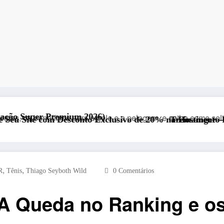
um 2026)
conto Exclusivo de 20% na Hostinger – Rápida, Segura e 
Treinamento Funcional para Ed
,
,
R
Tênis
Thiago Seyboth Wild
0 Comentários
 A Queda no Ranking e os