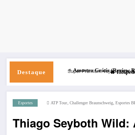
eterinário
e Completa + Amostra Grátis (Review Ração Super Premi
Destaque
🔥 Hospede Seu Site com Des
,
,
Esportes
ATP Tour
Challenger Braunschweig
Esportes B
Thiago Seyboth Wild: