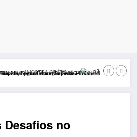
30 Dias com Deus para Restaurar 
com Suporte 24/7!
ucação Física – Transforme Suas Aulas em 2025
 Desafios no