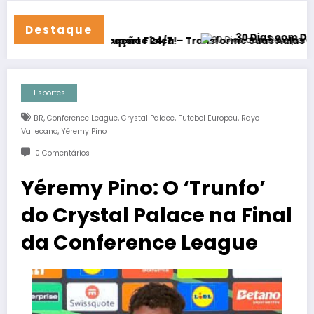
Destaque
30 Dias com Deus para Restau
 com Suporte 24/7!
a Educação Física – Transforme Suas Aulas em 2025
Esportes
,
,
,
,
BR
Conference League
Crystal Palace
Futebol Europeu
Rayo
,
Vallecano
Yéremy Pino
0 Comentários
Yéremy Pino: O ‘Trunfo’
do Crystal Palace na Final
da Conference League