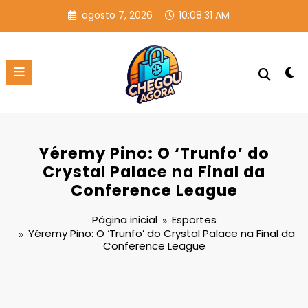
Pular
agosto 7, 2026
10:08:31 AM
para
o
conteúdo
Yéremy Pino: O ‘Trunfo’ do
Crystal Palace na Final da
Conference League
Página inicial
Esportes
Yéremy Pino: O ‘Trunfo’ do Crystal Palace na Final da
Conference League