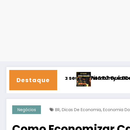
a seu Cachorro? Guia Completo e Dicas de Vet
Fit&Furry é Boa? Análise Completa 
Destaque
,
,
Negócios
BR
Dicas De Economia
Economia Do
Como Economizar Cad