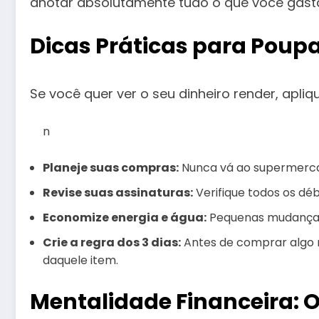
anotar absolutamente tudo o que você gasta
Dicas Práticas para Poupa
Se você quer ver o seu dinheiro render, apliq
n
Planeje suas compras:
Nunca vá ao supermercad
Revise suas assinaturas:
Verifique todos os déb
Economize energia e água:
Pequenas mudanças,
Crie a regra dos 3 dias:
Antes de comprar algo n
daquele item.
Mentalidade Financeira: 