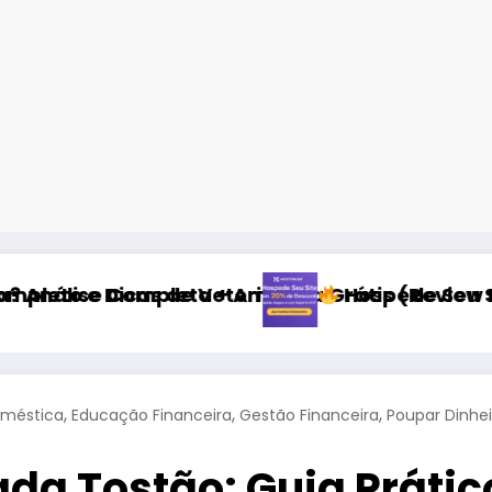
erinário
+ Amostra Grátis (Review Ração Super Premium
Hospede Seu Site com Desconto Exclu
,
,
,
méstica
Educação Financeira
Gestão Financeira
Poupar Dinhei
a Tostão: Guia Prátic