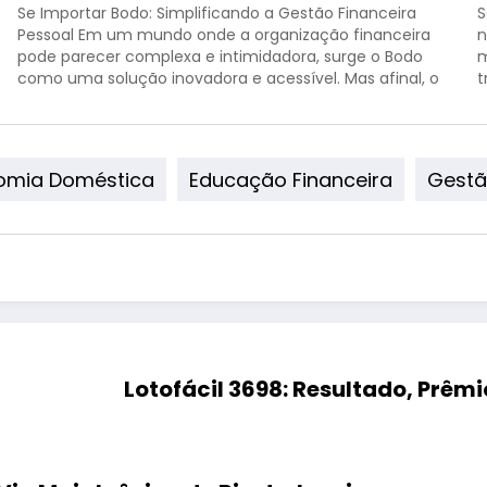
Se Importar Bodo: Simplificando a Gestão Financeira
S
Pessoal Em um mundo onde a organização financeira
n
pode parecer complexa e intimidadora, surge o Bodo
m
como uma solução inovadora e acessível. Mas afinal, o
t
que é Bodo e como ele pode…
omia Doméstica
Educação Financeira
Gestã
Lotofácil 3698: Resultado, Prê