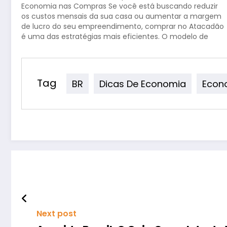
Economia nas Compras Se você está buscando reduzir
os custos mensais da sua casa ou aumentar a margem
de lucro do seu empreendimento, comprar no Atacadão
é uma das estratégias mais eficientes. O modelo de
negócio conhecido como Cash & Carry
(autoatendimento com…
Tag
BR
Dicas De Economia
Econ
Next post