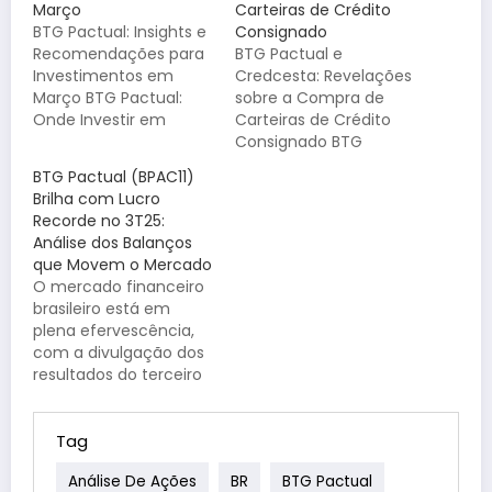
Março
Carteiras de Crédito
BTG Pactual: Insights e
Consignado
Recomendações para
BTG Pactual e
Investimentos em
Credcesta: Revelações
Março BTG Pactual:
sobre a Compra de
Onde Investir em
Carteiras de Crédito
Março? Março chegou
Consignado BTG
e, com ele, novas
Pactual e Credcesta:
BTG Pactual (BPAC11)
oportunidades para
Uma Operação
Brilha com Lucro
investidores. O BTG
Bilionária em Segredo
Recorde no 3T25:
Pactual, um dos
O renomado banco
Análise dos Balanços
maiores bancos de
BTG Pactual realizou,
que Movem o Mercado
investimento do Brasil,
desde 2021, a compra
O mercado financeiro
traz insights valiosos
de R$ 1,150 bilhão em
brasileiro está em
sobre o cenário
carteiras de crédito
plena efervescência,
macroeconômico e
consignado do
com a divulgação dos
recomendações para
Credcesta, originadas
resultados do terceiro
diferentes classes de
pelo Banco Master. A
trimestre de 2025
ativos, incluindo…
transação, pioneira…
(3T25) revelando um
cenário complexo e
Tag
cheio de
Análise De Ações
BR
BTG Pactual
oportunidades. Entre