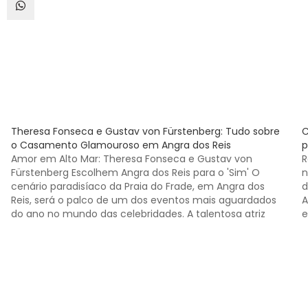
Theresa Fonseca e Gustav von Fürstenberg: Tudo sobre
C
o Casamento Glamouroso em Angra dos Reis
p
Amor em Alto Mar: Theresa Fonseca e Gustav von
R
Fürstenberg Escolhem Angra dos Reis para o 'Sim' O
n
cenário paradisíaco da Praia do Frade, em Angra dos
d
Reis, será o palco de um dos eventos mais aguardados
A
do ano no mundo das celebridades. A talentosa atriz
e
Theresa Fonseca e o…
u