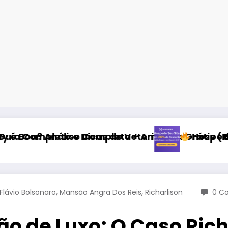
 Veterinário
eta + Amostra Grátis (Review Ração Super Prem
Hospede Seu Site com Desconto E
,
,
Flávio Bolsonaro
Mansão Angra Dos Reis
Richarlison
0 C
o de Luxo: O Caso Rich