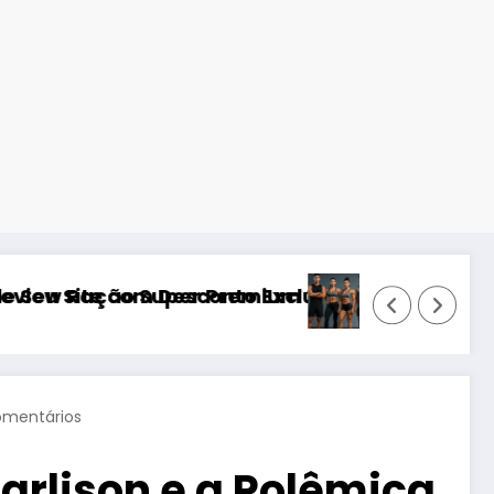
ium 2026)
xclusivo de 20% na Hostinger – Rápida, Segura
Treinamento Funcional para Educação
omentários
arlison e a Polêmica