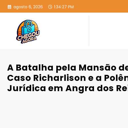
Pular
agosto 6, 2026
1:34:28 PM
para
o
conteúdo
A Batalha pela Mansão de
Caso Richarlison e a Pol
Jurídica em Angra dos Re