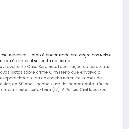
aso Berenice: Corpo é encontrado em Angra dos Reis e
atroa é principal suspeita de crime
eviravolta no Caso Berenice: Localização de corpo traz
ovas pistas sobre crime O mistério que envolvia o
esaparecimento da cozinheira Berenice Ramos de
guiar, de 60 anos, ganhou um desdobramento trágico
 crucial nesta sexta-feira (17). A Polícia Civil localizou
m corpo feminino em uma região de difícil acesso
em…