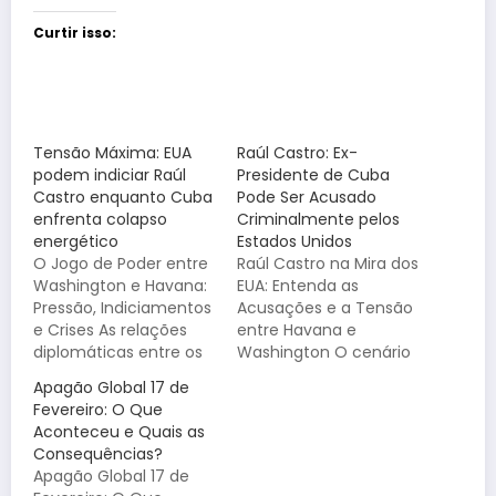
Curtir isso:
Tensão Máxima: EUA
Raúl Castro: Ex-
podem indiciar Raúl
Presidente de Cuba
Castro enquanto Cuba
Pode Ser Acusado
enfrenta colapso
Criminalmente pelos
energético
Estados Unidos
O Jogo de Poder entre
Raúl Castro na Mira dos
Washington e Havana:
EUA: Entenda as
Pressão, Indiciamentos
Acusações e a Tensão
e Crises As relações
entre Havana e
diplomáticas entre os
Washington O cenário
Estados Unidos e Cuba
político entre Cuba e
Apagão Global 17 de
atingiram um novo
Estados Unidos acaba
Fevereiro: O Que
patamar de tensão.
de ganhar um novo e
Aconteceu e Quais as
Em um movimento
delicado capítulo. Raúl
Consequências?
estratégico e
Castro, ex-presidente
Apagão Global 17 de
agressivo, o governo
cubano e figura