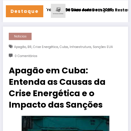
4/7!
ica – Transforme Suas Aulas em 2025
30 Dias com Deus para Restaurar Seu Relaci
Destaque
Noticias
,
,
,
,
,
Apagão
BR
Crise Energética
Cuba
Infraestrutura
Sanções EUA
0 Comentários
Apagão em Cuba:
Entenda as Causas da
Crise Energética e o
Impacto das Sanções