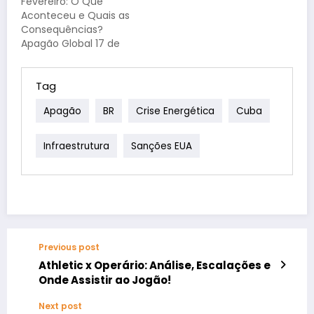
Fevereiro: O Que
americano está
central do regime da
Aconteceu e Quais as
intensificando a
ilha, pode enfrentar
Consequências?
pressão sobre o
acusações criminais
Apagão Global 17 de
regime cubano,
graves movidas pelo…
Fevereiro: Um Dia de
utilizando tanto a via
Escuridão e Incerteza
jurídica quanto…
No dia 17 de fevereiro
Tag
de 2024, o mundo
Apagão
BR
Crise Energética
Cuba
testemunhou um
evento incomum e
preocupante: um
Infraestrutura
Sanções EUA
apagão global que
afetou diversos países
e continentes. A
interrupção no…
Previous post
Athletic x Operário: Análise, Escalações e
Onde Assistir ao Jogão!
Next post