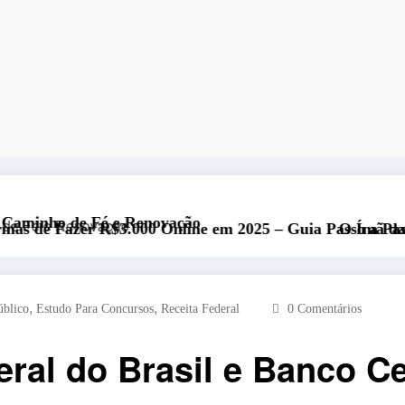
ovação
 Online em 2025 – Guia Passo a Passo
O Ímã da Abundância: Os Segre
,
,
úblico
Estudo Para Concursos
Receita Federal
0 Comentários
ral do Brasil e Banco Ce