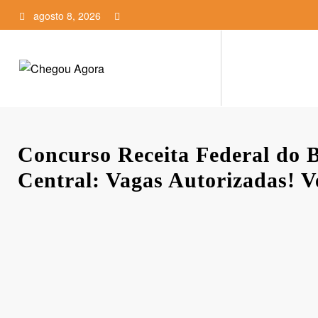
Pular
agosto 8, 2026
para
o
conteúdo
Concurso Receita Federal do B
Central: Vagas Autorizadas! V