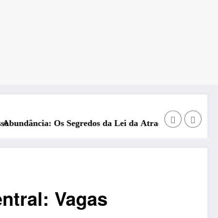
Suplementos Whey Nerd: Potên
dos da Lei da Atração – Descubra como atrair prosperid
ntral: Vagas