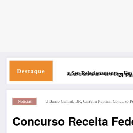
Destaque
estaurar Seu Relacionamento – Um Caminho de Fé e Ren
21 Formas de Fazer R$3.000
,
,
,
Noticias
Banco Central
BR
Carreira Pública
Concurso P
Concurso Receita Fede