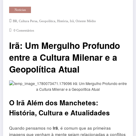
Noticias
,
,
,
,
,
BR
Cultura Persa
Geopolítica
História
Irã
Oriente Médio
0 Comentários
Irã: Um Mergulho Profundo
entre a Cultura Milenar e a
Geopolítica Atual
O Irã Além dos Manchetes:
História, Cultura e Atualidades
Quando pensamos no
Irã
, é comum que as primeiras
imagens que venham à mente sejam relacionadas a conflitos