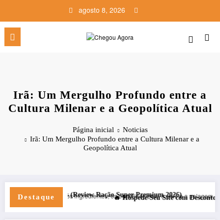
Pular
agosto 8, 2026
para
o
conteúdo
Irã: Um Mergulho Profundo entre a
Cultura Milenar e a Geopolítica Atual
Página inicial
Noticias
Irã: Um Mergulho Profundo entre a Cultura Milenar e a
Geopolítica Atual
ostra Grátis (Review Ração Super Premium 2026)
Destaque
🔥 Hospede Seu Site com Desconto Exclusivo 