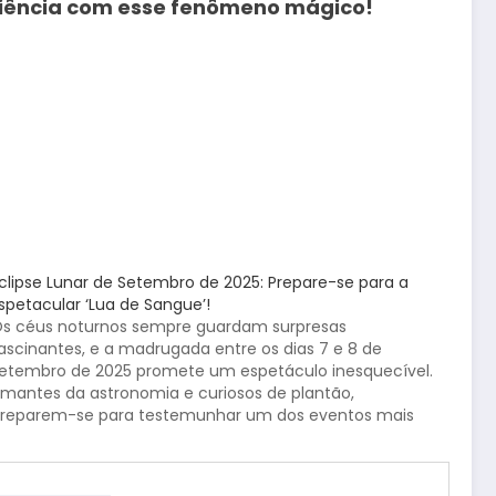
eriência com esse fenômeno mágico!
clipse Lunar de Setembro de 2025: Prepare-se para a
spetacular ‘Lua de Sangue’!
s céus noturnos sempre guardam surpresas
ascinantes, e a madrugada entre os dias 7 e 8 de
etembro de 2025 promete um espetáculo inesquecível.
mantes da astronomia e curiosos de plantão,
reparem-se para testemunhar um dos eventos mais
guardados do calendário celestial: um eclipse lunar
otal, carinhosamente apelidado de “Lua…