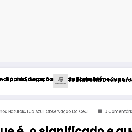
com Suporte 24/7!
sica – Transforme Suas Aulas em 2025
30 Dias com Deus para Restaurar Seu Rel
,
,
os Naturais
Lua Azul
Observação Do Céu
0 Comentári
que é, o significado e 