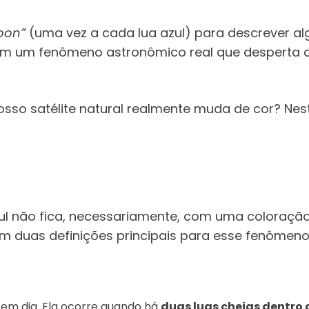
oon”
(uma vez a cada lua azul) para descrever a
 em um fenômeno astronômico real que desperta a
osso satélite natural realmente muda de cor? Nes
ul não fica, necessariamente, com uma coloração
m duas definições principais para esse fenômeno
 em dia. Ela ocorre quando há
duas luas cheias dentro