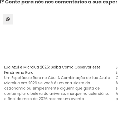
ul? Conte para nós nos comentários a sua exp
Lua Azul e Microlua 2026: Saiba Como Observar este
E
Fenômeno Raro
E
Um Espetáculo Raro no Céu: A Combinação de Lua Azul e
O
Microlua em 2026 Se você é um entusiasta da
f
astronomia ou simplesmente alguém que gosta de
s
contemplar a beleza do universo, marque no calendário:
A
o final de maio de 2026 reserva um evento
p
extraordinário. Entre a noite de sábado…
a
t