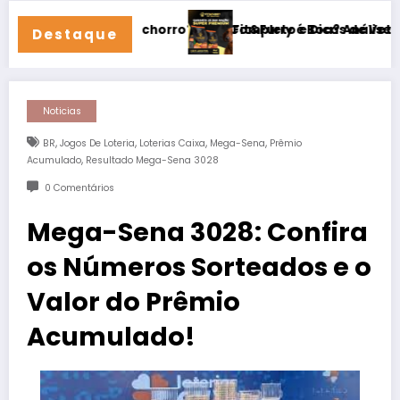
u Cachorro? Guia Completo e Dicas de Veterinário
Fit&Furry é Boa? Análise Completa + Amos
Destaque
Noticias
,
,
,
,
BR
Jogos De Loteria
Loterias Caixa
Mega-Sena
Prêmio
,
Acumulado
Resultado Mega-Sena 3028
0 Comentários
Mega-Sena 3028: Confira
os Números Sorteados e o
Valor do Prêmio
Acumulado!