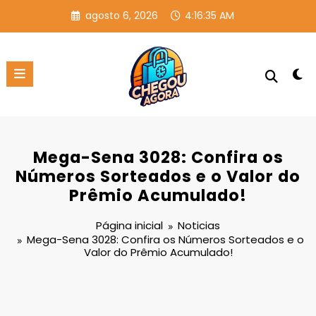
Pular
agosto 6, 2026
4:16:35 AM
para
o
conteúdo
Mega-Sena 3028: Confira os
Números Sorteados e o Valor do
Prêmio Acumulado!
Página inicial
Noticias
Mega-Sena 3028: Confira os Números Sorteados e o
Valor do Prêmio Acumulado!