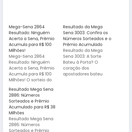
Mega-Sena 2864
Resultado da Mega
Resultado: Ninguém
Sena 3003: Confira os
Acerta a Sena, Prêmio
Números Sorteados e o
Acumula para R$ 100
Prêmio Acumulado
Milhões!
Resultado da Mega
Mega-Sena 2864
Sena 3003: A Sorte
Resultado: Ninguém
Bateu à Porta? O
Acerta a Sena, Prêmio
coração dos
Acumula para R$ 100
apostadores bateu
Milhões! O sorteio do
forte no último sorteio
concurso 2864 da
da Mega Sena 3003.
Resultado Mega Sena
Mega-Sena, realizado
Realizado no dia 02 de
2886: Números
pela Caixa Econômica
maio, o concurso
Sorteados e Prêmio
Federal (CEF) no
trouxe a esperança de
Acumulado para R$ 38
último sábado, dia 17
mudar de vida para
Milhões
de maio, não teve
milhares de brasileiros.
Resultado Mega Sena
ganhadores na faixa
Se você fez a sua
2886: Números
principal. Ninguém
aposta, chegou a…
Sorteados e Prêmio