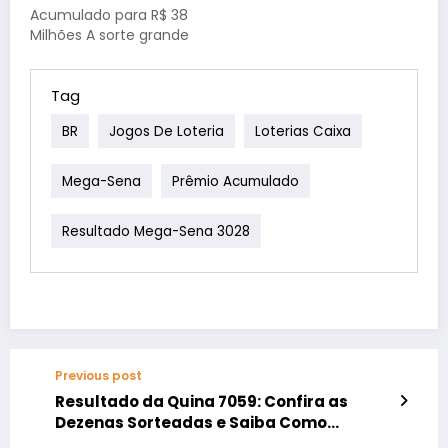
acertou os seis
Acumulado para R$ 38
números sorteados,
Milhões A sorte grande
fazendo com que o
não sorriu para
prêmio…
ninguém no concurso
2886 da Mega-Sena
Tag
realizado hoje.
BR
Jogos De Loteria
Loterias Caixa
Nenhuma aposta
conseguiu acertar as
seis dezenas
Mega-Sena
Prêmio Acumulado
sorteadas, fazendo
com que o prêmio
Resultado Mega-Sena 3028
principal acumulasse e
atingisse um valor
ainda mais atrativo
para…
Previous post
Resultado da Quina 7059: Confira as
Dezenas Sorteadas e Saiba Como
Resgatar seu Prêmio