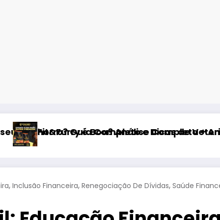
mpleto e Dicas de Veterinário
oa? Análise Completa + Amostra Grátis (Revie
Hospede Seu Si
,
,
,
ira
Inclusão Financeira
Renegociação De Dívidas
Saúde Financ
il: Educação Financeir