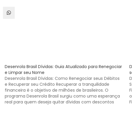
Desenrola Brasil Dívidas: Guia Atualizado para Renegociar
D
e Limpar seu Nome
s
Desenrola Brasil Dívidas: Como Renegociar seus Débitos
D
e Recuperar seu Crédito Recuperar a tranquilidade
S
financeira é o objetivo de milhões de brasileiros. O
F
programa Desenrola Brasil surgiu como uma esperança
o
real para quem deseja quitar dívidas com descontos
F
agressivos e limpar o nome. No entanto, o início da
G
implementação tem…
r