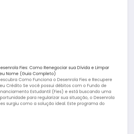
esenrola Fies: Como Renegociar sua Dívida e Limpar
eu Nome (Guia Completo)
escubra Como Funciona o Desenrola Fies e Recupere
eu Crédito Se você possui débitos com o Fundo de
inanciamento Estudantil (Fies) e está buscando uma
portunidade para regularizar sua situação, o Desenrola
ies surgiu como a solução ideal. Este programa do
overno Federal oferece condições excepcionais de
enegociação, permitindo que…