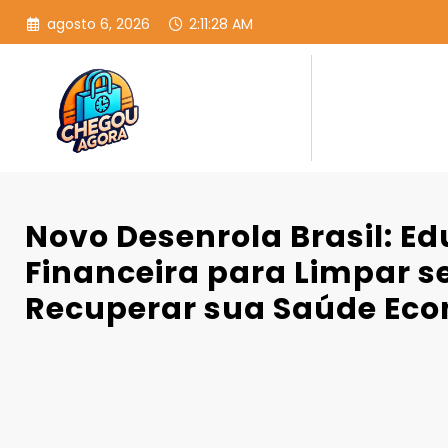
Pular
agosto 6, 2026
2:11:29 AM
para
o
conteúdo
Novo Desenrola Brasil: E
Financeira para Limpar 
Recuperar sua Saúde Ec