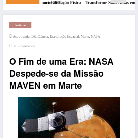
om Suporte 24/7!
onal para Educação Física – Transforme Suas Aulas em 2025
Noticias
,
,
,
,
,
Astronomia
BR
Ciência
Exploração Espacial
Marte
NASA
0 Comentários
O Fim de uma Era: NASA
Despede-se da Missão
MAVEN em Marte