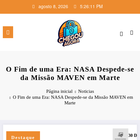
Pular
agosto 8, 2026
5:26:12 PM
para
o
conteúdo
O Fim de uma Era: NASA Despede-se
da Missão MAVEN em Marte
Página inicial
Noticias
O Fim de uma Era: NASA Despede-se da Missão MAVEN em
Marte
30 Dias com Deus par
Destaque