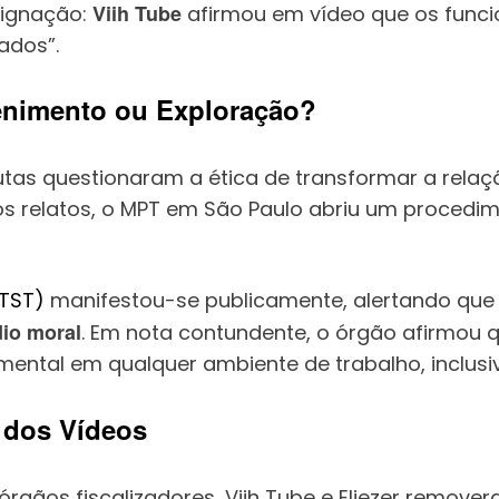
Viih Tube
dignação:
afirmou em vídeo que os funci
ados”.
enimento ou Exploração?
nautas questionaram a ética de transformar a re
os relatos, o MPT em São Paulo abriu um procedime
(TST)
manifestou-se publicamente, alertando que
io moral
. Em nota contundente, o órgão afirmou 
mental em qualquer ambiente de trabalho, inclusi
 dos Vídeos
rgãos fiscalizadores, Viih Tube e Eliezer removera