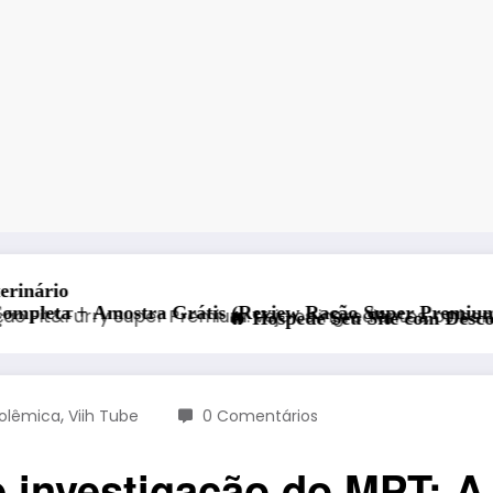
Grátis (Review Ração Super Premium 2026)
🔥 Hospede Seu Site com Desconto Exclusivo de 20%
,
olêmica
Viih Tube
0 Comentários
b investigação do MPT: A 