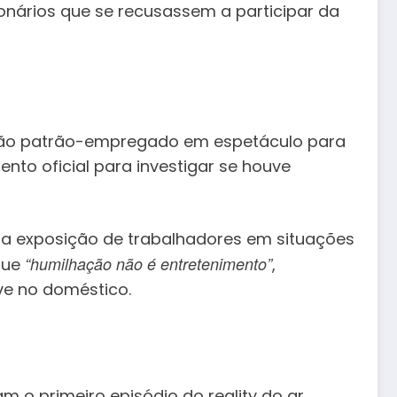
onários que se recusassem a participar da
lação patrão-empregado em espetáculo para
nto oficial para investigar se houve
 a exposição de trabalhadores em situações
“humilhação não é entretenimento”
que
,
ve no doméstico.
m o primeiro episódio do reality do ar.