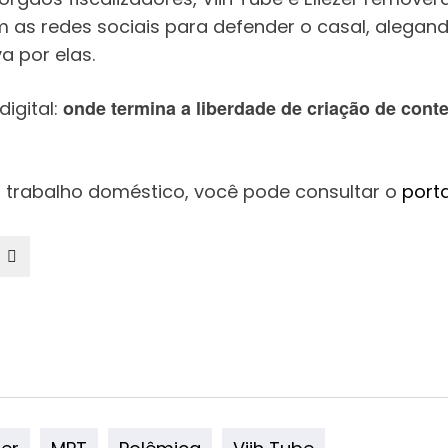
am as redes sociais para defender o casal, alega
a por elas.
onde termina a liberdade de criação de con
igital:
o trabalho doméstico, você pode consultar o
porta
zer
MPT
Polêmica
Viih Tube