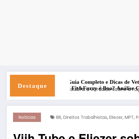
orro? Guia Completo e Dicas de Veterinário
Destaque
Fit&Furry é Boa? Análise Completa + Amostra 
,
,
,
,
Noticias
BR
Direitos Trabalhistas
Eliezer
MPT
P
Viih Tube e Eliezer so