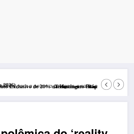
 na Hostinger – Rápida, Segura e com Suporte 24/7!
Treinamento Funcional para Educação Física – Trans
polêmica do ‘reality