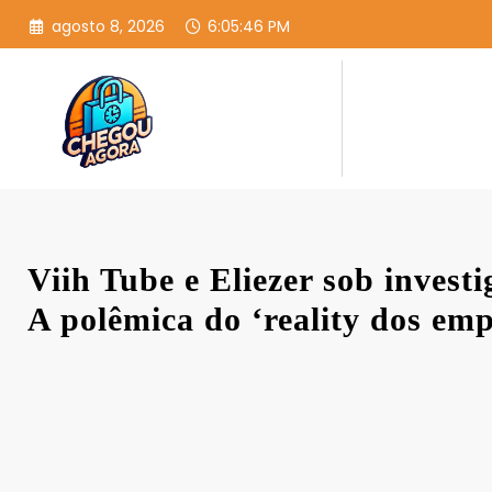
Pular
agosto 8, 2026
6:05:47 PM
para
o
conteúdo
Viih Tube e Eliezer sob inves
A polêmica do ‘reality dos em