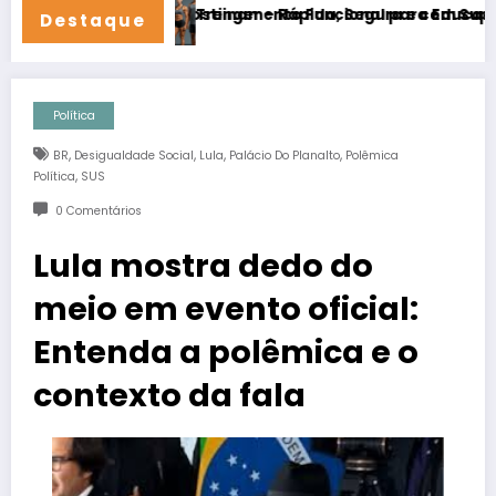
 de 20% na Hostinger – Rápida, Segura e com Suporte 24/7!
Treinamento Funcional para Educação Física 
Destaque
Política
,
,
,
,
BR
Desigualdade Social
Lula
Palácio Do Planalto
Polêmica
,
Política
SUS
0 Comentários
Lula mostra dedo do
meio em evento oficial:
Entenda a polêmica e o
contexto da fala