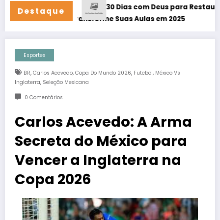
30 Dias com Deus para Restaurar Seu Relac
Destaque
24/7!
ica – Transforme Suas Aulas em 2025
Esportes
,
,
,
,
BR
Carlos Acevedo
Copa Do Mundo 2026
Futebol
México Vs
,
Inglaterra
Seleção Mexicana
0 Comentários
Carlos Acevedo: A Arma
Secreta do México para
Vencer a Inglaterra na
Copa 2026