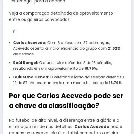
“estômago” para a decisão.
Veja a comparação detalhada de aproveitamento
entre os goleiros convocados:
n
Carlos Acevedo:
Com 8 defesas em 37 cobranças,
Acevedo ostenta a maior eficiência do grupo, com
21,62%
de defesas.
Raúl Rangel:
O atual titular defendeu 3 de 16 pênaltis,
resultando em um aproveitamento de
18,75%
.
Guillermo Ochoa:
O veterano e ídolo da seleção defendeu
12 de 87 chutes, mantendo uma média histórica de
13,79%
.
Por que Carlos Acevedo pode ser
a chave da classificação?
No futebol de alto nível, a diferença entre a glória e a
eliminação reside nos detalhes.
Carlos Acevedo
não é
apenas um reserva; ele é, estatisticamente, o goleiro