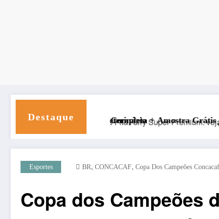
Destaque
s de Veterinário
nálise Completa + Amostra Grátis (Review Ração Super
🔥 Hospede Seu Site c
,
,
Esportes
BR
CONCACAF
Copa Dos Campeões Concaca
Copa dos Campeões da