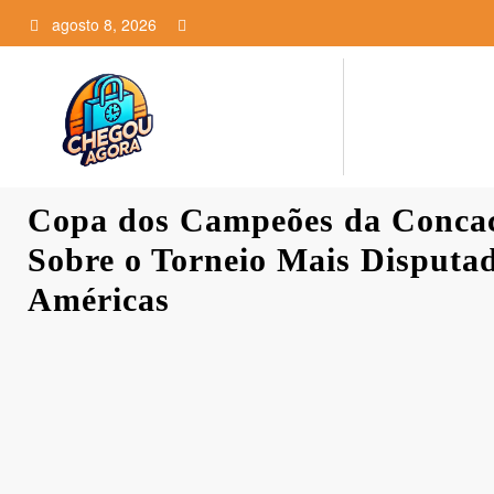
Pular
agosto 8, 2026
para
o
conteúdo
Copa dos Campeões da Concac
Sobre o Torneio Mais Disputa
Américas