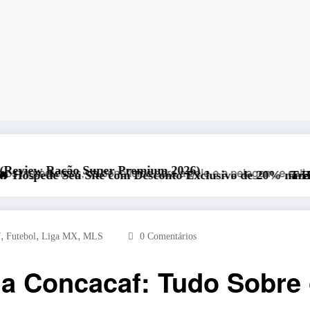
 Premium 2026)
om Desconto Exclusivo de 20% na Hostinger – Rápida, Seg
Treinamento Funcional pa
,
,
,
f
Futebol
Liga MX
MLS
0 Comentários
 Concacaf: Tudo Sobre 