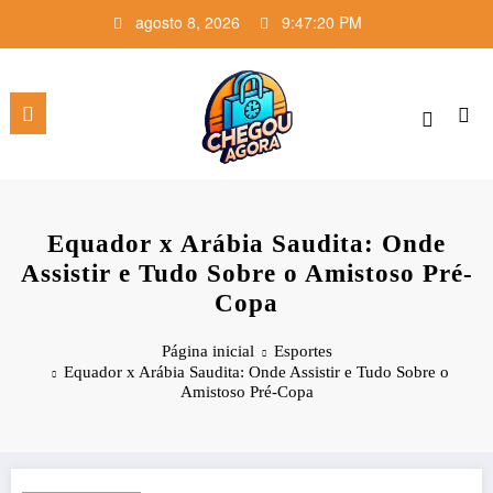
Pular
agosto 8, 2026
9:47:21 PM
para
o
conteúdo
Equador x Arábia Saudita: Onde
Assistir e Tudo Sobre o Amistoso Pré-
Copa
Página inicial
Esportes
Equador x Arábia Saudita: Onde Assistir e Tudo Sobre o
Amistoso Pré-Copa