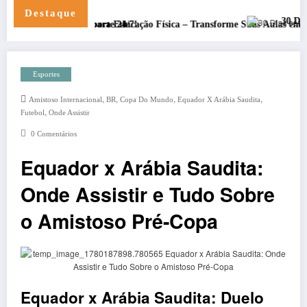
Destaque
30 Dias com Deus
a e com Suporte 24/7!
Funcional para Educação Física – Transforme Suas Aulas em 2025
Esportes
,
,
,
,
Amistoso Internacional
BR
Copa Do Mundo
Equador X Arábia Saudita
,
Futebol
Onde Assistir
0 Comentários
Equador x Arábia Saudita:
Onde Assistir e Tudo Sobre
o Amistoso Pré-Copa
Equador x Arábia Saudita: Duelo