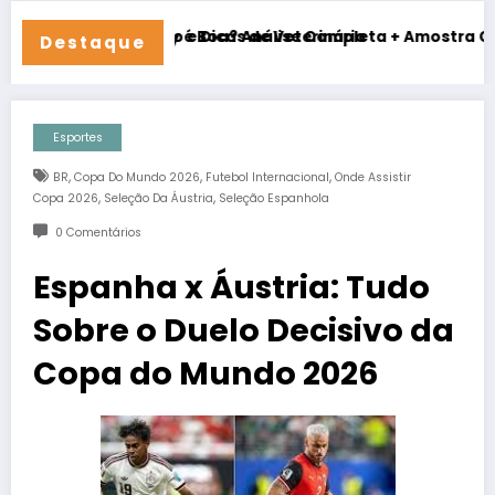
leto e Dicas de Veterinário
&Furry é Boa? Análise Completa + Amostra Grátis (Review R
Hosp
Destaque
Esportes
,
,
,
BR
Copa Do Mundo 2026
Futebol Internacional
Onde Assistir
,
,
Copa 2026
Seleção Da Áustria
Seleção Espanhola
0 Comentários
Espanha x Áustria: Tudo
Sobre o Duelo Decisivo da
Copa do Mundo 2026