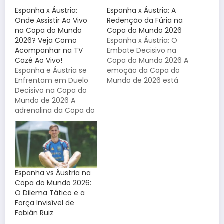
Espanha x Áustria:
Espanha x Áustria: A
Onde Assistir Ao Vivo
Redenção da Fúria na
na Copa do Mundo
Copa do Mundo 2026
2026? Veja Como
Espanha x Áustria: O
Acompanhar na TV
Embate Decisivo na
Cazé Ao Vivo!
Copa do Mundo 2026 A
Espanha e Áustria se
emoção da Copa do
Enfrentam em Duelo
Mundo de 2026 está
Decisivo na Copa do
atingindo seu ápice.
Mundo de 2026 A
Com os 16-avos de
adrenalina da Copa do
final chegando ao fim,
Mundo de 2026
a expectativa do
continua a subir! Nesta
torcedor global se
quinta-feira, teremos
volta para confrontos
um confronto de
que prometem parar o
gigantes nos Estados
planeta. Entre eles, o
Unidos: Espanha e
duelo entre…
Espanha vs Áustria na
Áustria medem forças
Copa do Mundo 2026:
em uma partida válida
O Dilema Tático e a
pela segunda fase do
Força Invisível de
torneio. O…
Fabián Ruiz