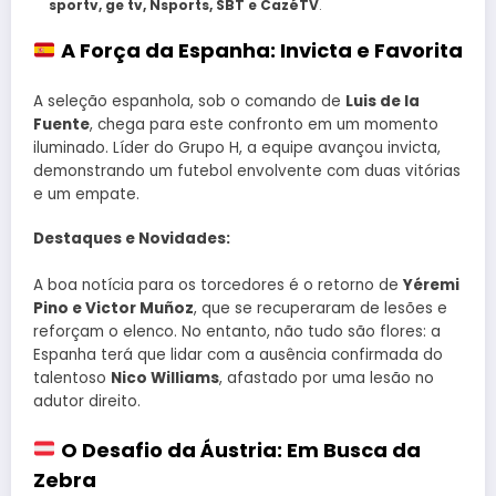
sportv, ge tv, Nsports, SBT e CazéTV
.
A Força da Espanha: Invicta e Favorita
A seleção espanhola, sob o comando de
Luis de la
Fuente
, chega para este confronto em um momento
iluminado. Líder do Grupo H, a equipe avançou invicta,
demonstrando um futebol envolvente com duas vitórias
e um empate.
Destaques e Novidades:
A boa notícia para os torcedores é o retorno de
Yéremi
Pino e Victor Muñoz
, que se recuperaram de lesões e
reforçam o elenco. No entanto, não tudo são flores: a
Espanha terá que lidar com a ausência confirmada do
talentoso
Nico Williams
, afastado por uma lesão no
adutor direito.
O Desafio da Áustria: Em Busca da
Zebra