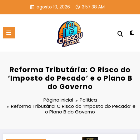
Pular
agosto 10, 2026
3:57:38 AM
para
o
conteúdo
Reforma Tributária: O Risco do
‘Imposto do Pecado’ e o Plano B
do Governo
Página inicial
Política
Reforma Tributária: O Risco do ‘Imposto do Pecado’ e
o Plano B do Governo