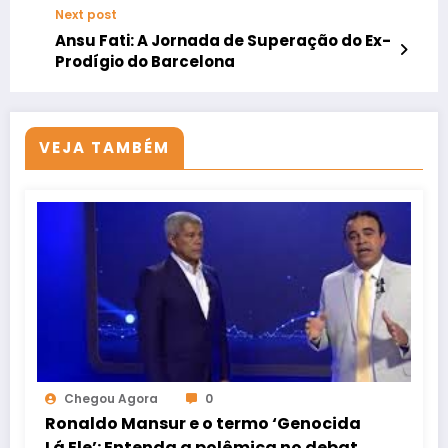
Next post
Ansu Fati: A Jornada de Superação do Ex-
Prodígio do Barcelona
VEJA TAMBÉM
Chegou Agora
0
Ronaldo Mansur e o termo ‘Genocida
Lá Ele’: Entenda a polêmica no debate