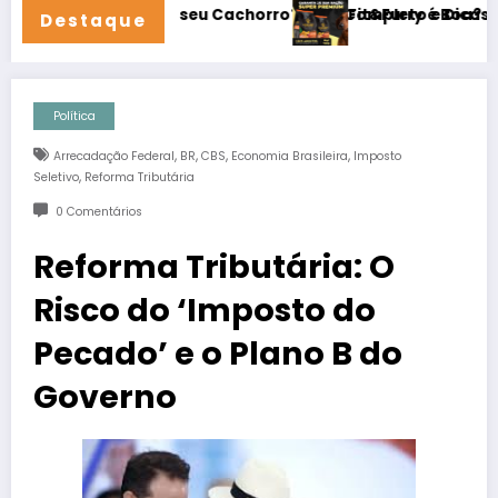
 para seu Cachorro? Guia Completo e Dicas de Veterinário
Fit&Furry é Boa? Análise Comple
Destaque
Política
,
,
,
,
Arrecadação Federal
BR
CBS
Economia Brasileira
Imposto
,
Seletivo
Reforma Tributária
0 Comentários
Reforma Tributária: O
Risco do ‘Imposto do
Pecado’ e o Plano B do
Governo