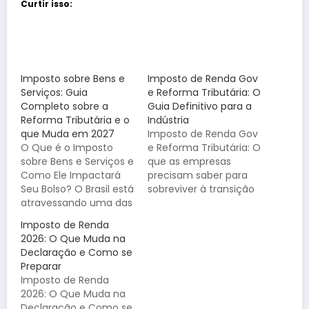
Curtir isso:
Imposto sobre Bens e
Imposto de Renda Gov
Serviços: Guia
e Reforma Tributária: O
Completo sobre a
Guia Definitivo para a
Reforma Tributária e o
Indústria
que Muda em 2027
Imposto de Renda Gov
O Que é o Imposto
e Reforma Tributária: O
sobre Bens e Serviços e
que as empresas
Como Ele Impactará
precisam saber para
Seu Bolso? O Brasil está
sobreviver à transição
atravessando uma das
O cenário tributário
maiores
brasileiro está prestes
Imposto de Renda
transformações em
a passar por uma das
2026: O Que Muda na
seu sistema fiscal das
transformações mais
Declaração e Como se
últimas décadas. A
profundas de sua
Preparar
Reforma Tributária
história. Se você utiliza
Imposto de Renda
sobre o consumo visa
as ferramentas de
2026: O Que Muda na
simplificar a complexa
imposto de renda gov
Declaração e Como se