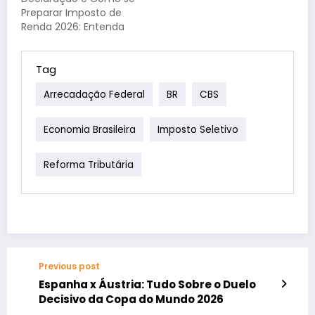
malha de impostos
e a gestão fiscal digital
Preparar Imposto de
atual, substituindo
para…
Renda 2026: Entenda
tributos antigos por
as Mudanças e
um modelo…
Prepare-se A Reforma
do Imposto de Renda e
Tag
a Reforma Tributária
Arrecadação Federal
BR
CBS
do consumo,
sancionadas em 2025,
geraram dúvidas sobre
Economia Brasileira
Imposto Seletivo
seus impactos na
Declaração do
Reforma Tributária
Imposto de Renda da
Pessoa…
Previous post
Espanha x Áustria: Tudo Sobre o Duelo
Decisivo da Copa do Mundo 2026