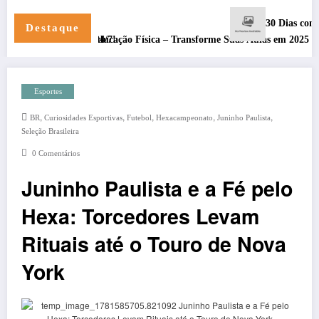
30 Dias com Deus par
Destaque
om Suporte 24/7!
onal para Educação Física – Transforme Suas Aulas em 2025
Esportes
,
,
,
,
,
BR
Curiosidades Esportivas
Futebol
Hexacampeonato
Juninho Paulista
Seleção Brasileira
0 Comentários
Juninho Paulista e a Fé pelo
Hexa: Torcedores Levam
Rituais até o Touro de Nova
York