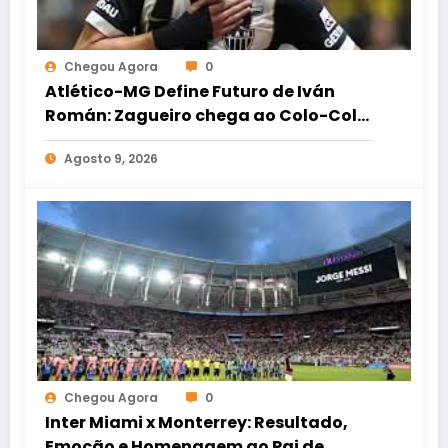
Chegou Agora
0
Atlético-MG Define Futuro de Iván
Román: Zagueiro chega ao Colo-Colo
por Empréstimo
Agosto 9, 2026
Chegou Agora
0
Inter Miami x Monterrey: Resultado,
Emoção e Homenagem ao Pai de