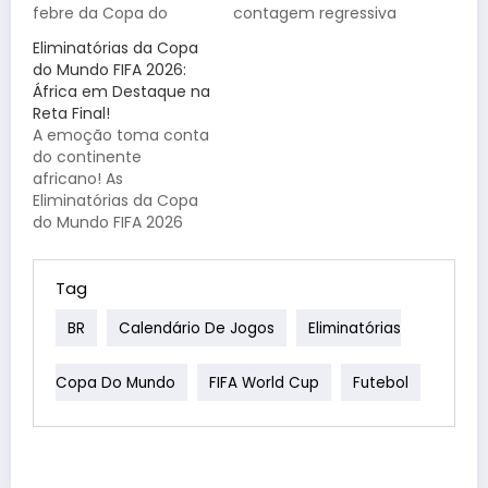
febre da Copa do
contagem regressiva
Mundo já começou!
para a maior festa do
Eliminatórias da Copa
Para quem está
futebol começou!
do Mundo FIFA 2026:
ansioso
Com a expansão do
África em Destaque na
acompanhando o
torneio para 48
Reta Final!
world cup qualifiers
seleções, a corrida
A emoção toma conta
schedule (o calendário
pelas vagas tornou-se
do continente
das eliminatórias), a
ainda mais intensa e
africano! As
expectativa é alta.
emocionante. Se você
Eliminatórias da Copa
Afinal, estamos nos
está procurando pelo
do Mundo FIFA 2026
preparando para ver os
world cup qualifiers
chegam à sua reta
melhores jogadores
schedule (calendário
final, e a expectativa é
do…
das…
gigantesca para definir
Tag
as últimas seleções
BR
Calendário De Jogos
Eliminatórias
que carimbarão o
passaporte para o
maior evento de
Copa Do Mundo
FIFA World Cup
Futebol
futebol do planeta.
Com um novo
formato de 48
equipes, a…