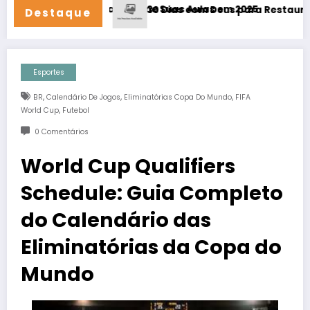
4/7!
ica – Transforme Suas Aulas em 2025
30 Dias com Deus para Restaurar Seu Relac
Destaque
Esportes
,
,
,
BR
Calendário De Jogos
Eliminatórias Copa Do Mundo
FIFA
,
World Cup
Futebol
0 Comentários
World Cup Qualifiers
Schedule: Guia Completo
do Calendário das
Eliminatórias da Copa do
Mundo