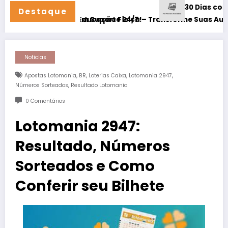
30 Dias com Deus para R
Destaque
gura e com Suporte 24/7!
l para Educação Física – Transforme Suas Aulas em 2025
Noticias
,
,
,
,
Apostas Lotomania
BR
Loterias Caixa
Lotomania 2947
,
Números Sorteados
Resultado Lotomania
0 Comentários
Lotomania 2947:
Resultado, Números
Sorteados e Como
Conferir seu Bilhete