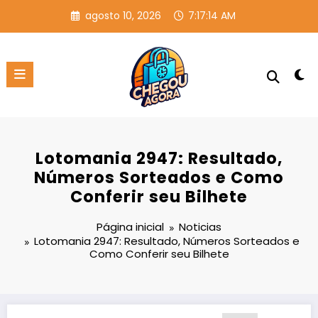
Pular
agosto 10, 2026
7:17:14 AM
para
o
conteúdo
Lotomania 2947: Resultado,
Números Sorteados e Como
Conferir seu Bilhete
Página inicial
Noticias
Lotomania 2947: Resultado, Números Sorteados e
Como Conferir seu Bilhete